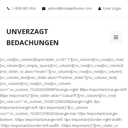
1-800-987-654
admin@totalwptheme.com
User Login
UNVERZAGT
BEDACHUNGEN
[vc_row][vc_column][layerslider_vc id=“1″][/vc_column][/vc_row][vc_row]
[vc_column][vc_empty_space][/vc_column][/vc_row][vc_row][vc_column]
[rev_slider_vc alias=“team1″][/vc_column][/vc_row][vc_row][vc_column]
[vc_column_text][rev_slider alias=“Partner_slider“][/vc_column_text]
[/vc_column][/vc_row][vc_row][vc_column
css=“.vc_custom_1524263269087{margin-right: 80px !important;margin-left:
80px !important;}“][rev_slider alias=“zukunft“][/vc_column][/vc_row]
[vc_row css=“.vc_custom_1524312063200{margin-right: 0px
!important;margin-left: 0px !important;}“][vc_column
css=“.vc_custom_1524312395623{margin-top: 50px !important;margin-
bottom: 100px !important;margin-left: 0px !important;border-right-width:
100px !important;border-left-width: 100px !important;}“][rev_slider_vc