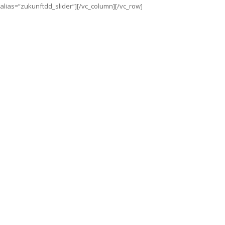
alias=“zukunftdd_slider“][/vc_column][/vc_row]