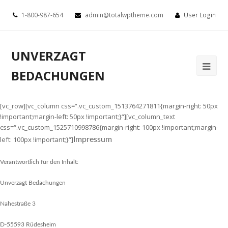
1-800-987-654
admin@totalwptheme.com
User Login
UNVERZAGT
BEDACHUNGEN
[vc_row][vc_column css=“.vc_custom_1513764271811{margin-right: 50px
!important;margin-left: 50px !important;}“][vc_column_text
css=“.vc_custom_1525710998786{margin-right: 100px !important;margin-
left: 100px !important;}“]
Impressum
Verantwortlich für den Inhalt:
Unverzagt Bedachungen
Nahestraße 3
D-55593 Rüdesheim