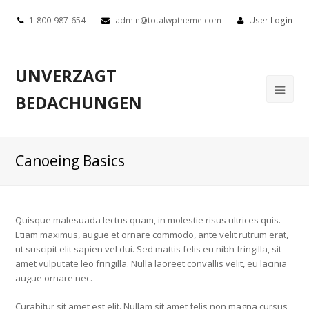
1-800-987-654
admin@totalwptheme.com
User Login
UNVERZAGT
BEDACHUNGEN
Canoeing Basics
Quisque malesuada lectus quam, in molestie risus ultrices quis.
Etiam maximus, augue et ornare commodo, ante velit rutrum erat,
ut suscipit elit sapien vel dui. Sed mattis felis eu nibh fringilla, sit
amet vulputate leo fringilla. Nulla laoreet convallis velit, eu lacinia
augue ornare nec.
Curabitur sit amet est elit. Nullam sit amet felis non magna cursus