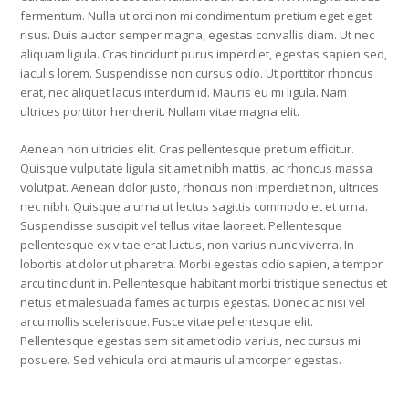
fermentum. Nulla ut orci non mi condimentum pretium eget eget
risus. Duis auctor semper magna, egestas convallis diam. Ut nec
aliquam ligula. Cras tincidunt purus imperdiet, egestas sapien sed,
iaculis lorem. Suspendisse non cursus odio. Ut porttitor rhoncus
erat, nec aliquet lacus interdum id. Mauris eu mi ligula. Nam
ultrices porttitor hendrerit. Nullam vitae magna elit.
Aenean non ultricies elit. Cras pellentesque pretium efficitur.
Quisque vulputate ligula sit amet nibh mattis, ac rhoncus massa
volutpat. Aenean dolor justo, rhoncus non imperdiet non, ultrices
nec nibh. Quisque a urna ut lectus sagittis commodo et et urna.
Suspendisse suscipit vel tellus vitae laoreet. Pellentesque
pellentesque ex vitae erat luctus, non varius nunc viverra. In
lobortis at dolor ut pharetra. Morbi egestas odio sapien, a tempor
arcu tincidunt in. Pellentesque habitant morbi tristique senectus et
netus et malesuada fames ac turpis egestas. Donec ac nisi vel
arcu mollis scelerisque. Fusce vitae pellentesque elit.
Pellentesque egestas sem sit amet odio varius, nec cursus mi
posuere. Sed vehicula orci at mauris ullamcorper egestas.