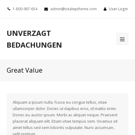
1-800-987-654
admin@totalwptheme.com
User Login
UNVERZAGT
BEDACHUNGEN
Great Value
Aliquam a ipsum nulla. Fusce eu congue tellus, vitae
ullamcorper dolor. Donec ut dapibus eros, id mattis enim.
Donec eu auctor ipsum. Morbi ac aliquet neque. Praesent
placerat aliquam elit. Etiam vitae tempus sem. Vivamus sit
amet tellus sed sem lobortis vulputate. Nunc accumsan,
velit pretium.