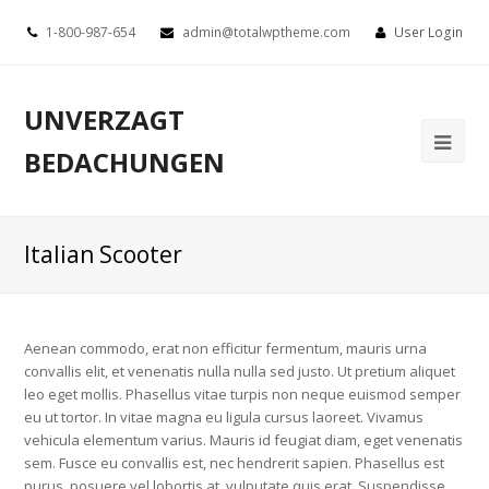
1-800-987-654
admin@totalwptheme.com
User Login
UNVERZAGT
BEDACHUNGEN
Italian Scooter
Aenean commodo, erat non efficitur fermentum, mauris urna
convallis elit, et venenatis nulla nulla sed justo. Ut pretium aliquet
leo eget mollis. Phasellus vitae turpis non neque euismod semper
eu ut tortor. In vitae magna eu ligula cursus laoreet. Vivamus
vehicula elementum varius. Mauris id feugiat diam, eget venenatis
sem. Fusce eu convallis est, nec hendrerit sapien. Phasellus est
purus, posuere vel lobortis at, vulputate quis erat. Suspendisse