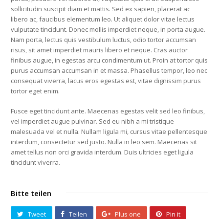
sollicitudin suscipit diam et mattis. Sed ex sapien, placerat ac
libero ac, faucibus elementum leo. Ut aliquet dolor vitae lectus
vulputate tincidunt. Donec mollis imperdiet neque, in porta augue.
Nam porta, lectus quis vestibulum luctus, odio tortor accumsan
risus, sit amet imperdiet mauris libero et neque. Cras auctor
finibus augue, in egestas arcu condimentum ut. Proin at tortor quis
purus accumsan accumsan in et massa. Phasellus tempor, leo nec
consequat viverra, lacus eros egestas est, vitae dignissim purus
tortor eget enim.
Fusce eget tincidunt ante. Maecenas egestas velit sed leo finibus,
vel imperdiet augue pulvinar. Sed eu nibh a mi tristique
malesuada vel et nulla. Nullam ligula mi, cursus vitae pellentesque
interdum, consectetur sed justo. Nulla in leo sem. Maecenas sit
amet tellus non orci gravida interdum. Duis ultricies eget ligula
tincidunt viverra.
Bitte teilen
Tweet
Teilen
Plus one
Pin it