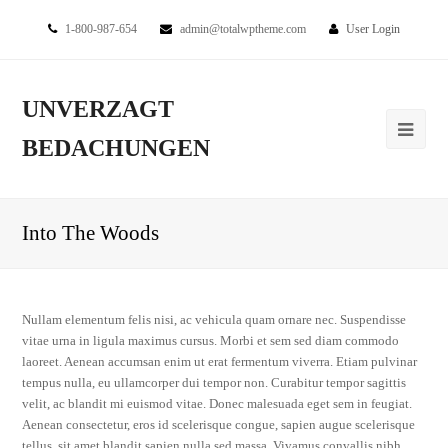
1-800-987-654
admin@totalwptheme.com
User Login
UNVERZAGT
BEDACHUNGEN
Into The Woods
Nullam elementum felis nisi, ac vehicula quam ornare nec. Suspendisse
vitae urna in ligula maximus cursus. Morbi et sem sed diam commodo
laoreet. Aenean accumsan enim ut erat fermentum viverra. Etiam pulvinar
tempus nulla, eu ullamcorper dui tempor non. Curabitur tempor sagittis
velit, ac blandit mi euismod vitae. Donec malesuada eget sem in feugiat.
Aenean consectetur, eros id scelerisque congue, sapien augue scelerisque
tellus, sit amet blandit sapien nulla sed massa. Vivamus convallis nibh