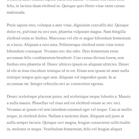
felis, in lacinia diam eleifend in. Quisque quis libero vitae enim cursus
malesuada.
Proin sapien eros, volutpat a ante vitae, dignissim convallis dui. Quisque
dolor ex, pulvinar eu orci non, pharetra vulputate magna. Nam fringilla
eleifend enim ac finibus. Maecenas vel elit et augue bibendum fermentum
at a lacus. Aliquam a eros urna. Pellentesque eleifend enim vitae tortor
bibendum consequat. Vivamus nec dui odio. Duis fermentum enim
accumsan felis condimentum hendrerit. Cras cursus dictum lorem, non
finibus eros pharetra id. Donec ultrices ipsum eu aliquam ultricies. Donec
id elit at risus tincidunt tristique id in est. Etiam non ipsum sit amet nulla
tristique tempor quis eget sem. Aliquam vel imperdiet quam. In ac
accumsan mi. Integer vehicula orci ac consectetur egestas.
Donec scelerisque placerat purus, sed scelerisque neque lobortis a. Mauris
a nulla mauris. Phasellus vel risus sed est eleifend ornare ac nec orci.
Vivamus at ipsum vel sem interdum euismod eget vel neque. Cras at mollis
neque, in eleifend dolor. Nullam a molestie diam. Aliquam sed justo at
nulla semper lacinia. Quisque orci magna, feugiat consectetur sollicitudin
in, molestie et neque. Vestibulum fermentum, felis vel feugiat aliquet